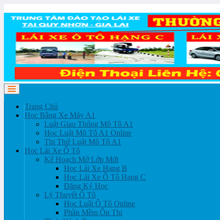
Trang Chủ
Học Bằng Xe Máy A1
Luật Giao Thông Mô Tô A1
Học Luật Mô Tô A1 Online
Thi Thử Luật Mô Tô A1
Học Lái Xe Ô Tô
Kế Hoạch Mở Lớp Mới
Học Lái Xe Hạng B
Học Lái Xe Ô Tô Hạng C
Đăng Ký Học
Lý Thuyết Ô Tô
Học Luật Ô Tô Online
Phần Mềm Ôn Thi