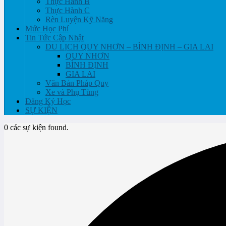
Thực Hành B
Thực Hành C
Rèn Luyện Kỹ Năng
Mức Học Phí
Tin Tức Cập Nhật
DU LỊCH QUY NHƠN – BÌNH ĐỊNH – GIA LAI
QUY NHƠN
BÌNH ĐỊNH
GIA LAI
Văn Bản Pháp Quy
Xe và Phụ Tùng
Đăng Ký Học
SỰ KIỆN
0 các sự kiện found.