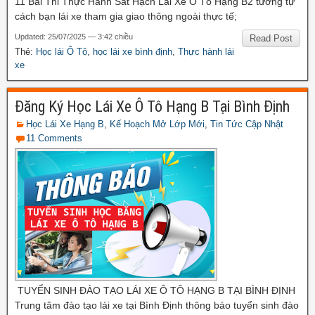
11 Bài Thi Thực Hành Sát Hạch Lái Xe Ô Tô Hạng B2 tương tự
cách bạn lái xe tham gia giao thông ngoài thực tế;
Updated: 25/07/2025 — 3:42 chiều
Read Post
Thẻ:
Học lái Ô Tô
,
học lái xe bình định
,
Thực hành lái
xe
Đăng Ký Học Lái Xe Ô Tô Hạng B Tại Bình Định
Học Lái Xe Hạng B
,
Kế Hoạch Mở Lớp Mới
,
Tin Tức Cập Nhật
11 Comments
TUYỂN SINH ĐÀO TẠO LÁI XE Ô TÔ HẠNG B TẠI BÌNH ĐỊNH
Trung tâm đào tạo lái xe tại Bình Định thông báo tuyển sinh đào