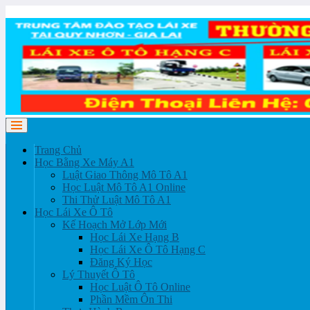
Trang Chủ
Học Bằng Xe Máy A1
Luật Giao Thông Mô Tô A1
Học Luật Mô Tô A1 Online
Thi Thử Luật Mô Tô A1
Học Lái Xe Ô Tô
Kế Hoạch Mở Lớp Mới
Học Lái Xe Hạng B
Học Lái Xe Ô Tô Hạng C
Đăng Ký Học
Lý Thuyết Ô Tô
Học Luật Ô Tô Online
Phần Mềm Ôn Thi