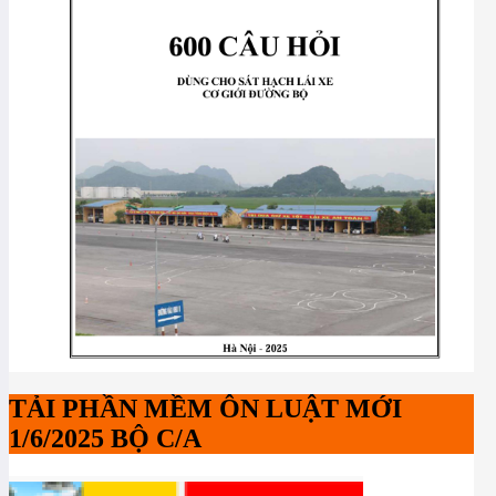
TẢI PHẦN MỀM ÔN LUẬT MỚI
1/6/2025 BỘ C/A