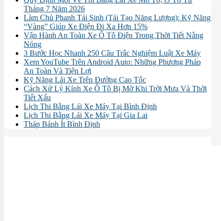
Tháng 7 Năm 2026
Làm Chủ Phanh Tái Sinh (Tái Tạo Năng Lượng): Kỹ Năng
“Vàng” Giúp Xe Điện Đi Xa Hơn 15%
Vận Hành An Toàn Xe Ô Tô Điện Trong Thời Tiết Nắng
Nóng
3 Bước Học Nhanh 250 Câu Trắc Nghiệm Luật Xe Máy
Xem YouTube Trên Android Auto: Những Phương Pháp
An Toàn Và Tiện Lợi
Kỹ Năng Lái Xe Trên Đường Cao Tốc
Cách Xử Lý Kính Xe Ô Tô Bị Mờ Khi Trời Mưa Và Thời
Tiết Xấu
Lịch Thi Bằng Lái Xe Máy Tại Bình Định
Lịch Thi Bằng Lái Xe Máy Tại Gia Lai
Tháp Bánh Ít Bình Định