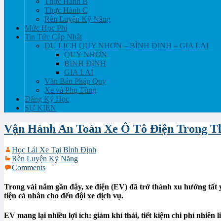
Thực Hành B
Thực Hành C
Rèn Luyện Kỹ Năng
Mức Học Phí
Tin Tức Cập Nhật
DU LỊCH QUY NHƠN – BÌNH ĐỊNH – GIA LAI
QUY NHƠN
BÌNH ĐỊNH
GIA LAI
Văn Bản Pháp Quy
Xe và Phụ Tùng
Đăng Ký Học
SỰ KIỆN
Vận Hành An Toàn Xe Ô Tô Điện Trong Th
Học Lái Xe Tại Bình Định
Rèn Luyện Kỹ Năng
Comments
Trong vài năm gần đây, xe điện (EV) đã trở thành xu hướng tất 
tiện cá nhân cho đến đội xe dịch vụ.
EV mang lại nhiều lợi ích: giảm khí thải, tiết kiệm chi phí nhiên