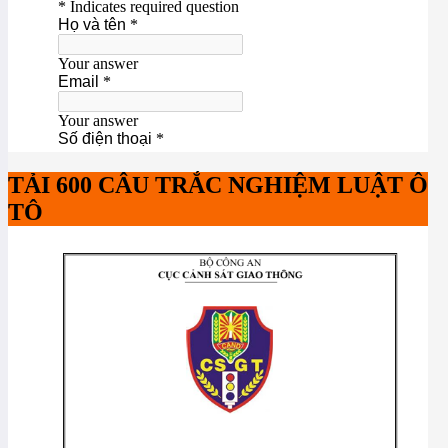
TẢI 600 CÂU TRẮC NGHIỆM LUẬT Ô
TÔ