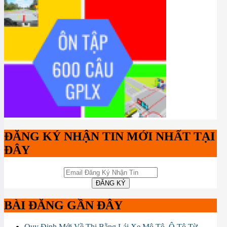
ĐĂNG KÝ NHẬN TIN MỚI NHẤT TẠI
ĐÂY
BÀI ĐĂNG GẦN ĐÂY
Quy Định Mới Về Thi Bằng Lái Xe Mô Tô, Ô Tô Từ