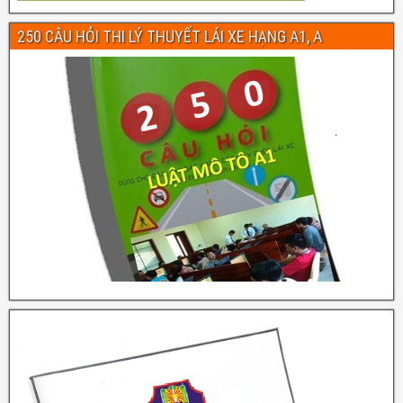
250 CÂU HỎI THI LÝ THUYẾT LÁI XE HẠNG A1, A