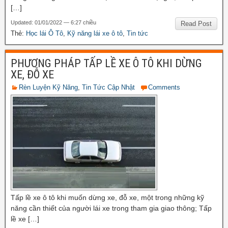
[…]
Updated: 01/01/2022 — 6:27 chiều
Read Post
Thẻ:
Học lái Ô Tô
,
Kỹ năng lái xe ô tô
,
Tin tức
PHƯƠNG PHÁP TẤP LỀ XE Ô TÔ KHI DỪNG
XE, ĐỖ XE
Rèn Luyện Kỹ Năng
,
Tin Tức Cập Nhật
Comments
Tấp lề xe ô tô khi muốn dừng xe, đỗ xe, một trong những kỹ
năng cần thiết của người lái xe trong tham gia giao thông; Tấp
lề xe […]