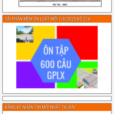
TẢI PHẦN MỀM ÔN LUẬT MỚI 1/6/2025 BỘ C/A
ĐĂNG KÝ NHẬN TIN MỚI NHẤT TẠI ĐÂY