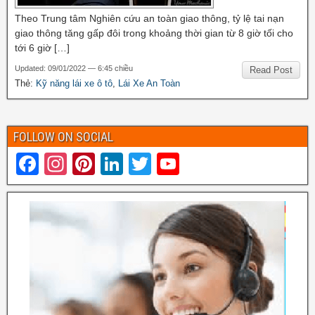
Theo Trung tâm Nghiên cứu an toàn giao thông, tỷ lệ tai nạn
giao thông tăng gấp đôi trong khoảng thời gian từ 8 giờ tối cho
tới 6 giờ […]
Updated: 09/01/2022 — 6:45 chiều
Read Post
Thẻ:
Kỹ năng lái xe ô tô
,
Lái Xe An Toàn
FOLLOW ON SOCIAL
F
In
Pi
Li
T
Y
a
st
nt
n
wi
o
c
a
er
k
tt
u
e
gr
e
e
er
T
b
a
st
dI
u
o
m
n
b
o
e