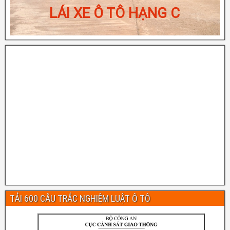
LỊCH KHAI GIẢNG LỚP ĐÀO TẠO
LÁI XE Ô TÔ HẠNG B
TẢI 600 CÂU TRẮC NGHIỆM LUẬT Ô TÔ