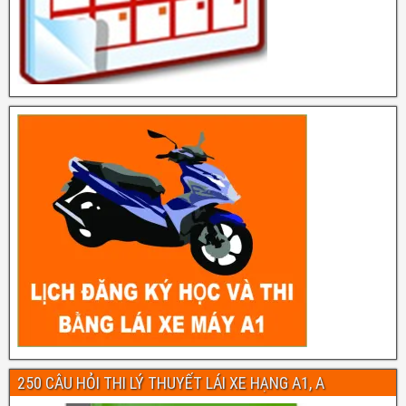
250 CÂU HỎI THI LÝ THUYẾT LÁI XE HẠNG A1, A