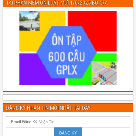
TẢI PHẦN MỀM ÔN LUẬT MỚI 1/6/2025 BỘ C/A
ĐĂNG KÝ NHẬN TIN MỚI NHẤT TẠI ĐÂY