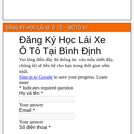
ĐĂNG KÝ HỌC LÁI XE Ô TÔ – MÔTÔ A1