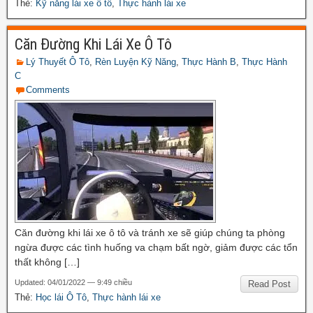
Thẻ:
Kỹ năng lái xe ô tô
,
Thực hành lái xe
Căn Đường Khi Lái Xe Ô Tô
Lý Thuyết Ô Tô
,
Rèn Luyện Kỹ Năng
,
Thực Hành B
,
Thực Hành
C
Comments
Căn đường khi lái xe ô tô và tránh xe sẽ giúp chúng ta phòng
ngừa được các tình huống va chạm bất ngờ, giảm được các tổn
thất không […]
Updated: 04/01/2022 — 9:49 chiều
Read Post
Thẻ:
Học lái Ô Tô
,
Thực hành lái xe