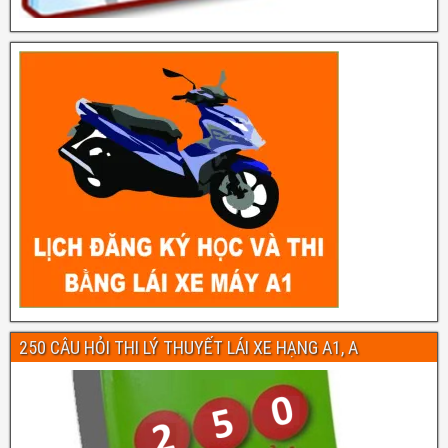
250 CÂU HỎI THI LÝ THUYẾT LÁI XE HẠNG A1, A