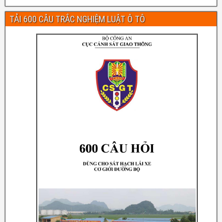
TẢI 600 CÂU TRẮC NGHIỆM LUẬT Ô TÔ