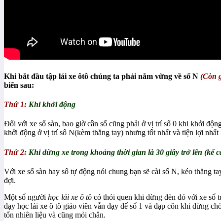
Khi bắt đầu tập lái xe ôtô chúng ta phải nắm vững về số N
(Còn g
biến sau:
Thứ 1:
Khi khởi động
Đối với xe số sàn, bao giờ cần số cũng phải ở vị trí số 0 khi khởi độn
khởi động ở vị trí số N(kèm thắng tay) nhưng tốt nhất và tiện lợi nhất l
Thứ 2:
Khi dừng xe trong khoảng thời gian là 30 giây trở lên (kể 
Với xe số sàn hay số tự động nói chung bạn sẽ cài số N, kéo thắng ta
đợi.
Một số người
học lái xe ô tô
có thói quen khi dừng đèn đỏ với xe số 
dạy học lái xe ô tô giáo viên vẫn dạy để số 1 và đạp côn khi dừng ch
tổn nhiên liệu và cũng mỏi chân.