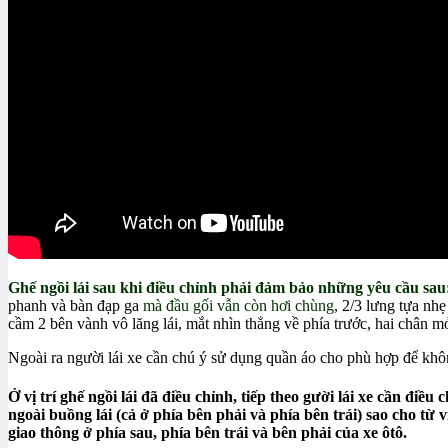
Ghế ngồi lái sau khi điều chỉnh phải đảm bảo những yêu cầu sau
phanh và bàn đạp ga
mà đầu gối vẫn còn hơi chùng
, 2/3 lưng tựa nhẹ
cầm 2 bên vành vô lăng lái, mắt nhìn thẳng về phía trước, hai chân m
Ngoài ra người lái xe cần chú ý sử dụng quần áo cho phù hợp để khôn
Ở vị trí ghế ngồi lái đã điều chỉnh, tiếp theo gười lái xe cần điề
ngoài buồng lái (cả ở phía bên phải và phía bên trái) sao cho từ vị
giao thông ở phía sau, phía bên trái và bên phải của xe ôtô.