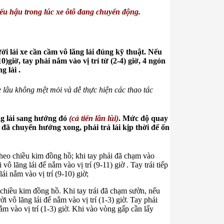
ếu hậu trong lúc xe ôtô đang chuyển động.
i lái xe cần cầm vô lăng lái đúng kỹ thuật. Nếu
10)giờ, tay phải nắm vào vị trí từ (2-4) giờ, 4 ngón
g lái .
 xe lâu không mệt mỏi và dễ thực hiện các thao tác
g lái sang hướng đó
(cả tiến lẫn lùi)
. Mức độ quay
đã chuyển hướng xong, phải trả lái kịp thời để ổn
 theo chiều kim đồng hồ; khi tay phải đã chạm vào
vô lăng lái để nắm vào vị trí (9-11) giờ . Tay trái tiếp
lái nắm vào vị trí (9-10) giờ;
c chiều kim đồng hồ. Khi tay trái đã chạm sườn, nếu
rời vô lăng lái để nắm vào vị trí (1-3) giờ. Tay phải
 nắm vào vị trí (1-3) giờ. Khi vào vòng gấp cần lấy