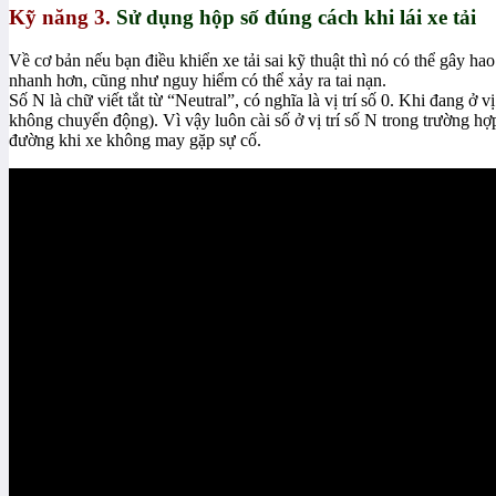
Kỹ năng 3.
Sử dụng hộp số đúng cách khi lái xe tải
Về cơ bản nếu bạn điều khiển xe tải sai kỹ thuật thì nó có thể gây hao
nhanh hơn, cũng như nguy hiểm có thể xảy ra tai nạn.
Số N là chữ viết tắt từ “Neutral”, có nghĩa là vị trí số 0. Khi đang ở
không chuyển động). Vì vậy luôn cài số ở vị trí số N trong trường hợp
đường khi xe không may gặp sự cố.