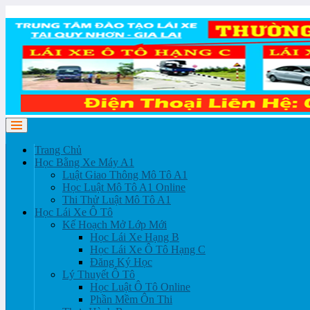
Trang Chủ
Học Bằng Xe Máy A1
Luật Giao Thông Mô Tô A1
Học Luật Mô Tô A1 Online
Thi Thử Luật Mô Tô A1
Học Lái Xe Ô Tô
Kế Hoạch Mở Lớp Mới
Học Lái Xe Hạng B
Học Lái Xe Ô Tô Hạng C
Đăng Ký Học
Lý Thuyết Ô Tô
Học Luật Ô Tô Online
Phần Mềm Ôn Thi