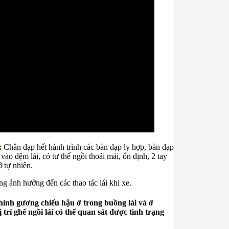
:
Chân đạp hết hành trình các bàn đạp ly hợp, bàn đạp
 vào đệm lái, có tư thế ngồi thoải mái, ổn định, 2 tay
ở tự nhiên.
g ảnh hưởng đến các thao tác lái khi xe.
u chỉnh gương chiếu hậu ở trong buồng lái và ở
 trí ghế ngồi lái có thể quan sát được tình trạng