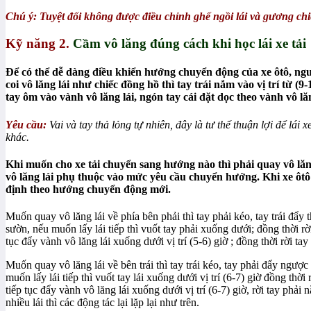
Chú ý: Tuyệt đối không được điều chỉnh ghế ngồi lái và gương chi
Kỹ năng 2.
Cầm vô lăng đúng cách khi học lái xe tải
Để có thể dễ dàng điều khiển hướng chuyển động của xe ôtô, ngườ
coi vô lăng lái như chiếc đồng hồ thì tay trái nắm vào vị trí từ (9-
tay ôm vào vành vô lăng lái, ngón tay cái đặt dọc theo vành vô lăn
Yêu cầu:
Vai và tay thả lỏng tự nhiên, đây là tư thế thuận lợi để lái
khác.
Khi muốn cho xe tải chuyển sang hướng nào thì phải quay vô lăn
vô lăng lái phụ thuộc vào mức yêu cầu chuyển hướng. Khi xe ôtô 
định theo hướng chuyển động mới.
Muốn quay vô lăng lái về phía bên phải thì tay phải kéo, tay trái đẩy
sườn, nếu muốn lấy lái tiếp thì vuốt tay phải xuống dưới; đồng thời rời 
tục đẩy vành vô lăng lái xuống dưới vị trí (5-6) giờ ; đồng thời rời tay 
Muốn quay vô lăng lái về bên trái thì tay trái kéo, tay phải đẩy ngượ
muốn lấy lái tiếp thì vuốt tay lái xuống dưới vị trí (6-7) giờ đồng thời 
tiếp tục đẩy vành vô lăng lái xuống dưới vị trí (6-7) giờ, rời tay phải
nhiều lái thì các động tác lại lặp lại như trên.