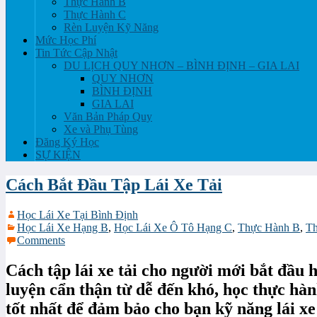
Thực Hành B
Thực Hành C
Rèn Luyện Kỹ Năng
Mức Học Phí
Tin Tức Cập Nhật
DU LỊCH QUY NHƠN – BÌNH ĐỊNH – GIA LAI
QUY NHƠN
BÌNH ĐỊNH
GIA LAI
Văn Bản Pháp Quy
Xe và Phụ Tùng
Đăng Ký Học
SỰ KIỆN
Cách Bắt Đầu Tập Lái Xe Tải
Học Lái Xe Tại Bình Định
Học Lái Xe Hạng B
,
Học Lái Xe Ô Tô Hạng C
,
Thực Hành B
,
Th
Comments
Cách tập lái xe tải cho người mới bắt đầu 
luyện
cẩn thận từ dễ đến khó, học thực hành
tốt nhất để đảm bảo cho bạn kỹ năng lái xe