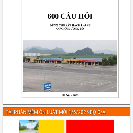
TẢI PHẦN MỀM ÔN LUẬT MỚI 1/6/2025 BỘ C/A