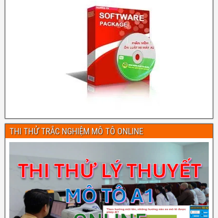
THI THỬ TRẮC NGHIỆM MÔ TÔ ONLINE