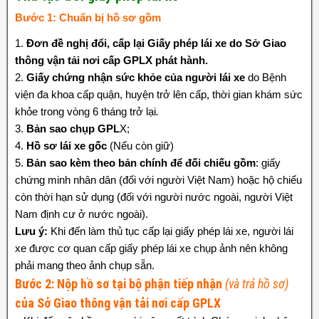
Bước 1: Chuẩn bị hồ sơ gồm
1.
Đơn đề nghị đổi, cấp lại Giấy phép lái xe do
Sở Giao
thông vận tải nơi cấp GPLX phát hành.
2.
Giấy chứng nhận sức khỏe của người lái xe
do Bệnh
viện đa khoa cấp quận, huyện trở lên cấp, thời gian khám sức
khỏe trong vòng 6 tháng trở lại
.
3.
Bản sao chụp GPL
X;
4.
Hồ sơ lái xe gốc
(Nếu còn giữ)
5.
Bản sao kèm theo bản chính để đối chiếu gồm
: giấy
chứng minh nhân dân (đối với người Việt Nam) hoặc hộ chiếu
còn thời hạn sử dụng (đối với người nước ngoài, người Việt
Nam định cư ở nước ngoài).
Lưu ý:
Khi đến làm thủ tục cấp lại giấy phép lái xe, người lái
xe được cơ quan cấp giấy phép lái xe chụp ảnh nên không
phải mang theo ảnh chụp sẵn.
Bước 2: Nộp hồ sơ tại bộ phận tiếp nhận
(và trả hồ sơ)
của Sở Giao thông vận tải nơi cấp GPLX