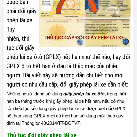
buộc bạn
phải đổi giấy
phép lái xe.
Tuy
nhiên, thủ
tục đổi giấy
phép lái xe ôtô (GPLX) hết hạn như thế nào,
hay
đổi
GPLX ô tô hết hạn ở đâu là thắc mắc của nhiều
người. Bài viết này sẽ hướng dẫn chi tiết cho mọi
người có nhu cầu cấp, đổi giấy phép lái xe cần biết:
Những người đang sử dụng
giấy phép lái xe ôtô
, trong thời
hạn ba tháng trước khi giấy phép lái xe hết hạn, nếu có nhu
cầu tiếp tục sử dụng giấy phép lái xe sẽ được xét đổi GPLX
hết hạn sang GPLX mới có thời hạn sử dụng mới theo quy
định tại Thông tư 48/2014/TT-BGTVT.
Thủ tục đổi giấy phép lái xe