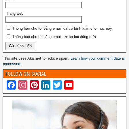
Trang web
Thông báo cho tôi bằng email khi có bình luận cho mục này
Thông báo cho tôi bằng email khi có bài đăng mới
This site uses Akismet to reduce spam.
Learn how your comment data is
processed.
FOLLOW ON SOCIAL
F
In
Pi
Li
T
Y
a
st
nt
n
wi
o
c
a
er
k
tt
u
e
gr
e
e
er
T
b
a
st
dI
u