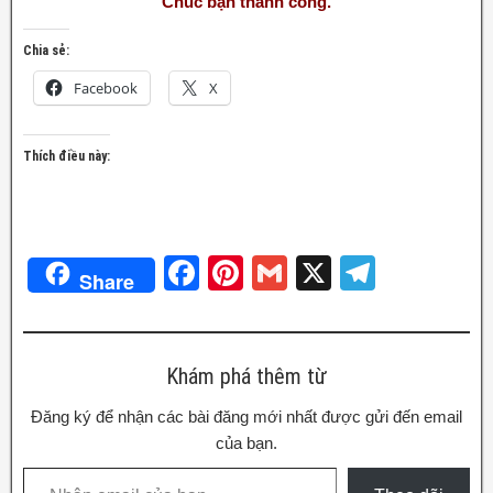
Chúc bạn thành công.
Chia sẻ:
Facebook
X
Thích điều này:
F
Pi
G
X
T
Share
a
nt
m
el
c
er
ail
e
e
e
gr
Khám phá thêm từ
b
st
a
Đăng ký để nhận các bài đăng mới nhất được gửi đến email
o
m
của bạn.
o