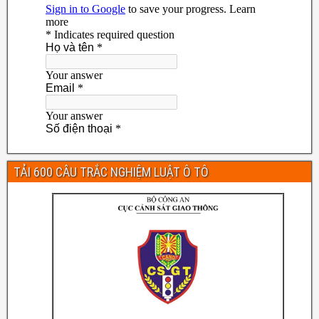
TẢI 600 CÂU TRẮC NGHIỆM LUẬT Ô TÔ