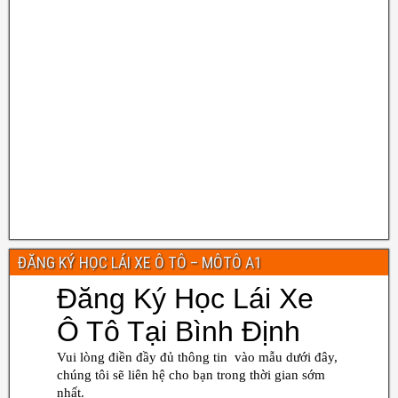
ĐĂNG KÝ HỌC LÁI XE Ô TÔ – MÔTÔ A1