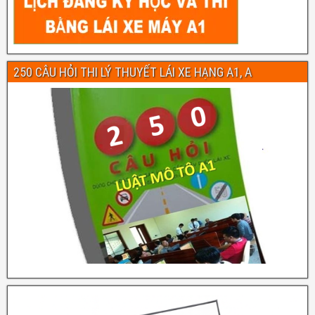
250 CÂU HỎI THI LÝ THUYẾT LÁI XE HẠNG A1, A