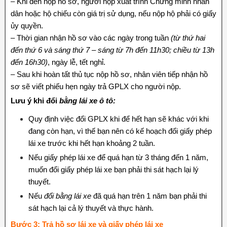
– Khi đến nộp hồ sơ, người nộp xuất trình Chứng minh nhân
dân hoặc hộ chiếu còn giá trị sử dụng, nếu nộp hộ phải có giấy
ủy quyền.
– Thời gian nhận hồ sơ vào các ngày trong tuần
(từ thứ hai
đến thứ 6 và sáng thứ 7 – sáng từ 7h đến 11h30; chiều từ 13h
đến 16h30)
, ngày lễ, tết nghỉ.
– Sau khi hoàn tất thủ tục nộp hồ sơ, nhân viên tiếp nhận hồ
sơ sẽ viết phiếu hẹn ngày trả GPLX cho người nộp.
Lưu ý khi đổi
bằng lái xe ô tô:
Quy định việc đổi GPLX khi để hết hạn sẽ khác với khi
đang còn hạn, vì thế bạn nên có kế hoạch đổi giấy phép
lái xe trước khi hết hạn khoảng 2 tuần.
Nếu giấy phép lái xe để quá hạn từ 3 tháng đến 1 năm,
muốn đổi giấy phép lái xe bạn phải thi sát hạch lại lý
thuyết.
Nếu
đổi bằng lái xe
đã quá hạn trên 1 năm bạn phải thi
sát hạch lại cả lý thuyết và thực hành.
Bước 3: Trả hồ sơ lái xe và giấy phép lái xe