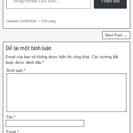
Theo dõi
k
Updated: 01/09/2018 — 5:53 sáng
Next Post →
Để lại một bình luận
Email của bạn sẽ không được hiển thị công khai.
Các trường bắt
buộc được đánh dấu
*
Bình luận
*
Tên
*
Email
*