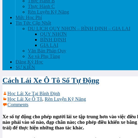
Thực Hành B
Thực Hành C
Rèn Luyện Kỹ Năng
Mức Học Phí
Tin Tức Cập Nhật
DU LỊCH QUY NHƠN – BÌNH ĐỊNH – GIA LAI
QUY NHƠN
BÌNH ĐỊNH
GIA LAI
Văn Bản Pháp Quy
Xe và Phụ Tùng
Đăng Ký Học
SỰ KIỆN
Cách Lái Xe Ô Tô Số Tự Động
Học Lái Xe Tại Bình Định
Học Lái Xe Ô Tô
,
Rèn Luyện Kỹ Năng
Comments
Xe số tự động cho phép người lái xe tập trung hơn vào việc điều
nào phải vào số nào, đạp chân nào; cho phép điều khiển xe bằng c
trái) để thực hiện những thao tác khác.