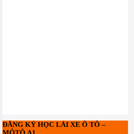
ĐĂNG KÝ HỌC LÁI XE Ô TÔ –
MÔTÔ A1