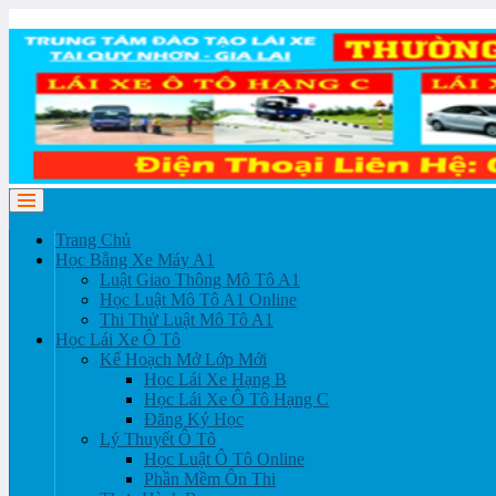
Trang Chủ
Học Bằng Xe Máy A1
Luật Giao Thông Mô Tô A1
Học Luật Mô Tô A1 Online
Thi Thử Luật Mô Tô A1
Học Lái Xe Ô Tô
Kế Hoạch Mở Lớp Mới
Học Lái Xe Hạng B
Học Lái Xe Ô Tô Hạng C
Đăng Ký Học
Lý Thuyết Ô Tô
Học Luật Ô Tô Online
Phần Mềm Ôn Thi