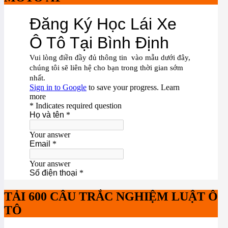
TẢI 600 CÂU TRẮC NGHIỆM LUẬT Ô
TÔ