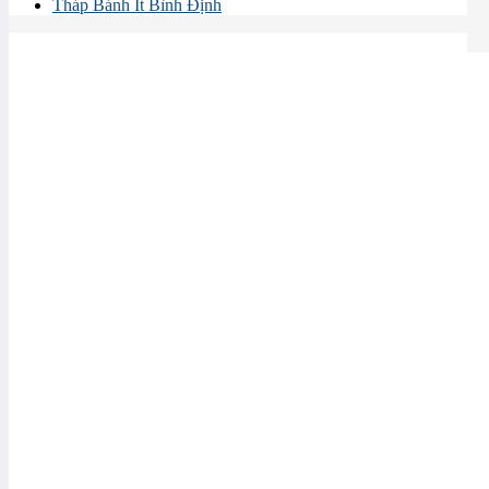
Tháp Bánh Ít Bình Định