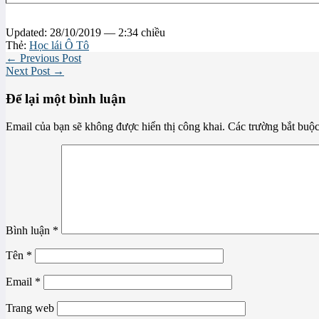
Updated: 28/10/2019 — 2:34 chiều
Thẻ:
Học lái Ô Tô
← Previous Post
Next Post →
Để lại một bình luận
Email của bạn sẽ không được hiển thị công khai.
Các trường bắt buộ
Bình luận
*
Tên
*
Email
*
Trang web