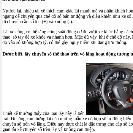
Ngược lại, nhiều tài xế thích cảm giác lái mạnh mẽ và phấn khích hơ
ngang để chuyển qua chế độ số bán tự động và điều khiển như xe số sà
di chuyển cần số lên (+) và xuống (-).
Lái xe cũng có thể tăng công suất động cơ để vượt xe khác bằng các
thao, số tay để xe khỏe và nhanh hơn. Mặc dù vậy, khi ở chế độ này, 
do vào số không hợp lý, có thể gây nguy hiểm khi đang lưu thông.
Được biết, lẫy chuyển số thể thao trên vô lăng hoạt động tương tự
Thiết kế thường thấy của loại lẫy này là bên
trái. Để tăng cảm hứng lái của những mẫu xe có hộp số tự động biến 
chuyển số trên vô lăng. Điều này thực chất là đặc trưng cho cấp số ả
gian tài xế chuyển số trên lẫy và không can thiệp.