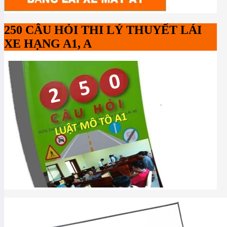
250 CÂU HỎI THI LÝ THUYẾT LÁI
XE HẠNG A1, A