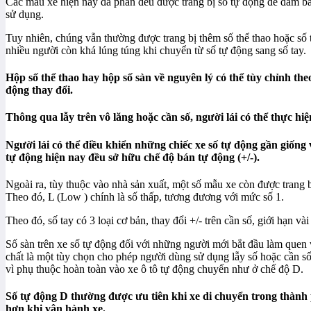
Các mẫu xe hiện nay đa phần đều được trang bị số tự động để đảm bả
sử dụng.
Tuy nhiên, chúng vẫn thường được trang bị thêm số thể thao hoặc số t
nhiều người còn khá lúng túng khi chuyển từ số tự động sang số tay.
Hộp số thể thao hay hộp số sàn về nguyên lý có thể tùy chỉnh the
động thay đổi.
Thông qua lẫy trên vô lăng hoặc cần số, người lái có thể thực hiệ
Người lái có thể điều khiển những chiếc xe số tự động gần giống
tự động hiện nay đều sở hữu chế độ bán tự động (+/-).
Ngoài ra, tùy thuộc vào nhà sản xuất, một số mẫu xe còn được trang bị
Theo đó, L (Low ) chính là số thấp, tương đương với mức số 1.
Theo đó, số tay có 3 loại cơ bản, thay đổi +/- trên cần số, giới hạn vài
Số sàn trên xe số tự động đối với những người mới bắt đầu làm quen
chất là một tùy chọn cho phép người dùng sử dụng lẫy số hoặc cần số
vì phụ thuộc hoàn toàn vào xe ô tô tự động chuyển như ở chế độ D.
Số tự động D thường được ưu tiên khi xe di chuyển trong thành p
hơn khi vận hành xe.