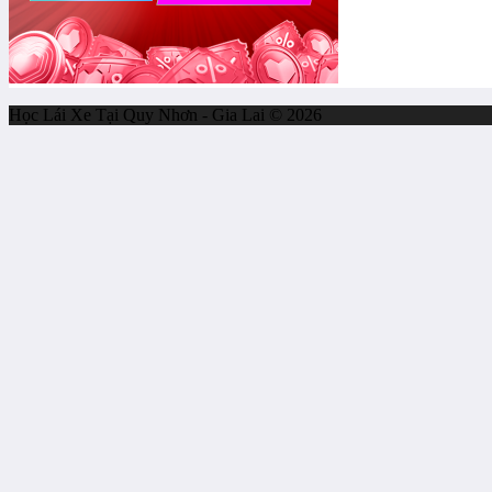
Học Lái Xe Tại Quy Nhơn - Gia Lai © 2026