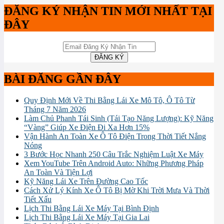
ĐĂNG KÝ NHẬN TIN MỚI NHẤT TẠI
ĐÂY
BÀI ĐĂNG GẦN ĐÂY
Quy Định Mới Về Thi Bằng Lái Xe Mô Tô, Ô Tô Từ
Tháng 7 Năm 2026
Làm Chủ Phanh Tái Sinh (Tái Tạo Năng Lượng): Kỹ Năng
“Vàng” Giúp Xe Điện Đi Xa Hơn 15%
Vận Hành An Toàn Xe Ô Tô Điện Trong Thời Tiết Nắng
Nóng
3 Bước Học Nhanh 250 Câu Trắc Nghiệm Luật Xe Máy
Xem YouTube Trên Android Auto: Những Phương Pháp
An Toàn Và Tiện Lợi
Kỹ Năng Lái Xe Trên Đường Cao Tốc
Cách Xử Lý Kính Xe Ô Tô Bị Mờ Khi Trời Mưa Và Thời
Tiết Xấu
Lịch Thi Bằng Lái Xe Máy Tại Bình Định
Lịch Thi Bằng Lái Xe Máy Tại Gia Lai