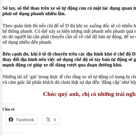
Số tay, số thể thao trên xe số tự động còn có một tác dụng quan
phải sử dụng phanh nhiều lần.
Theo quán tính thì nếu chỉ để số D thì khi xe xuống dốc sẽ có nhiề
hệ thống phanh. Có thể xảy ra hiện tượng mất phanh nếu phanh quá 
do đó người lái cần phải chuyển cần số về chế độ bán tự động, để xe 
sử dụng nhiều đến phanh.
Bên cạnh đó, khi ô tô di chuyển trên các địa hình khó ở chế độ
thay đổi địa hình nên việc sử dụng chế độ số tay bán tự động sẽ 
mạnh động cơ giúp xe dễ dàng vượt qua đoạn đường khó.
Những tài xế ‘già’ trong thực tế cho rằng xe số tự động có trang bị 
và cảm giác lái phấn khích dù chưa thật sự đạt đến ‘đẳng cấp’ như hộ
Chúc quý anh, chị có những trải nghiệ
Chia sẻ:
Facebook
X