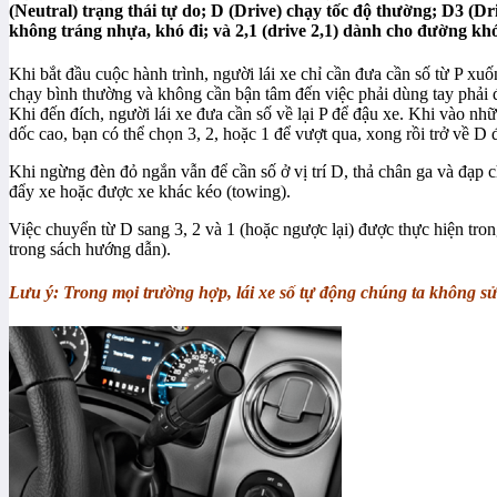
(Neutral) trạng thái tự do; D (Drive) chạy tốc độ thường; D3 (D
không tráng nhựa, khó đi; và 2,1 (drive 2,1) dành cho đường khó
Khi bắt đầu cuộc hành trình, người lái xe chỉ cần đưa cần số từ P xu
chạy bình thường và không cần bận tâm đến việc phải dùng tay phải đ
Khi đến đích, người lái xe đưa cần số về lại P để đậu xe. Khi vào n
dốc cao, bạn có thể chọn 3, 2, hoặc 1 để vượt qua, xong rồi trở về D
Khi ngừng đèn đỏ ngắn vẫn để cần số ở vị trí D, thả chân ga và đạp
đẩy xe hoặc được xe khác kéo (towing).
Việc chuyển từ D sang 3, 2 và 1 (hoặc ngược lại) được thực hiện tron
trong sách hướng dẫn).
Lưu ý: Trong mọi trường hợp, lái xe số tự động chúng ta không sử