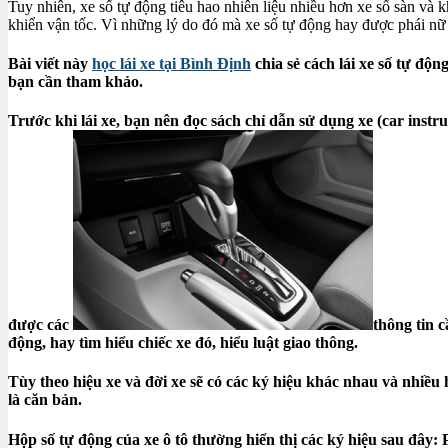
Tuy nhiên, xe số tự động tiêu hao nhiên liệu nhiều hơn xe số sàn và 
khiển vận tốc. Vì những lý do đó mà xe số tự động hay được phái n
Bài viết này
học lái xe tại Bình Định
chia sẻ cách lái xe số tự đ
bạn cần tham khảo.
Trước khi lái xe, bạn nên đọc sách chỉ dẫn sử dụng xe (car inst
được các
thông tin c
động, hay tìm hiểu chiếc xe đó, hiểu luật giao thông.
Tùy theo hiệu xe và đời xe sẽ có các ký hiệu khác nhau và nhiều 
là căn bản.
Hộp số tự động của xe ô tô thường hiển thị các ký hiệu sau đây: P