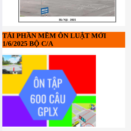
TẢI PHẦN MỀM ÔN LUẬT MỚI
1/6/2025 BỘ C/A