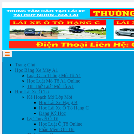
Trang Chủ
Học Bằng Xe Máy A1
Luật Giao Thông Mô Tô A1
Học Luật Mô Tô A1 Online
Thi Thử Luật Mô Tô A1
Học Lái Xe Ô Tô
Kế Hoạch Mở Lớp Mới
Học Lái Xe Hạng B
Học Lái Xe Ô Tô Hạng C
Đăng Ký Học
Lý Thuyết Ô Tô
Học Luật Ô Tô Online
Phần Mềm Ôn Thi