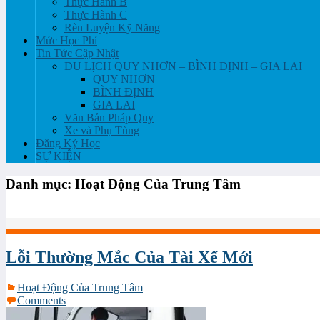
Thực Hành B
Thực Hành C
Rèn Luyện Kỹ Năng
Mức Học Phí
Tin Tức Cập Nhật
DU LỊCH QUY NHƠN – BÌNH ĐỊNH – GIA LAI
QUY NHƠN
BÌNH ĐỊNH
GIA LAI
Văn Bản Pháp Quy
Xe và Phụ Tùng
Đăng Ký Học
SỰ KIỆN
Danh mục:
Hoạt Động Của Trung Tâm
Lỗi Thường Mắc Của Tài Xế Mới
Hoạt Động Của Trung Tâm
Comments