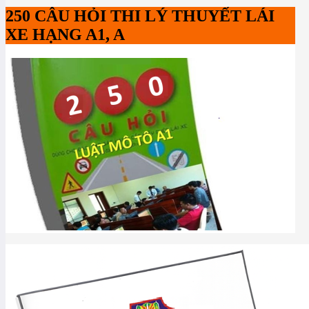
250 CÂU HỎI THI LÝ THUYẾT LÁI
XE HẠNG A1, A