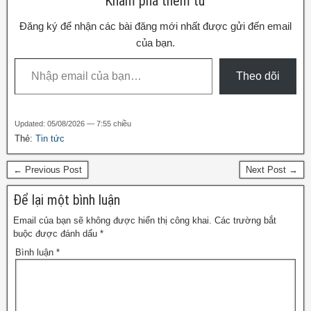
e
e
gr
Khám phá thêm từ
b
st
a
Đăng ký để nhận các bài đăng mới nhất được gửi đến email
o
m
của bạn.
o
Theo dõi
k
Updated: 05/08/2026 — 7:55 chiều
Thẻ:
Tin tức
← Previous Post
Next Post →
Để lại một bình luận
Email của bạn sẽ không được hiển thị công khai.
Các trường bắt
buộc được đánh dấu
*
Bình luận
*