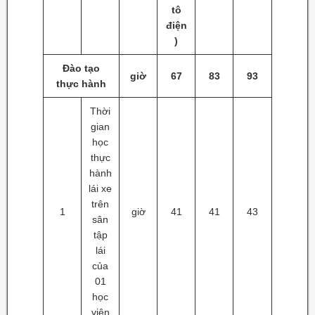
tô
điện
)
Đào tạo
giờ
67
83
93
thực hành
Thời
gian
học
thực
hành
lái xe
trên
1
giờ
41
41
43
sân
tập
lái
của
01
học
viên