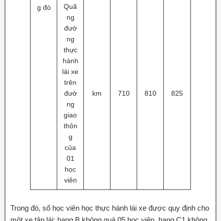
Quã
g đó
ng
đườ
ng
thực
hành
lái xe
trên
đườ
km
710
810
825
ng
giao
thôn
g
của
01
học
viên
Trong đó, số học viên học thực hành lái xe được quy định cho
một xe tập lái: hạng B không quá 05 học viên, hạng C1 không