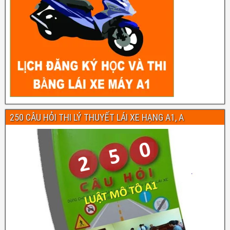
250 CÂU HỎI THI LÝ THUYẾT LÁI XE HẠNG A1, A