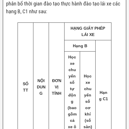
phân bổ thời gian đào tạo thực hành đào tạo lái xe các
hạng B, C1 như sau:
HẠNG GIẤY PHÉP
LÁI XE
Hạng B
Học
xe
chu
yển
Học
NỘI
ĐƠN
số
xe
SỐ
DUN
VỊ
tự
chu
TT
Hạn
G
TÍNH
độn
yển
g C1
g
số
(bao
cơ
gồm
khí
cả
(số
xe ô
sàn)