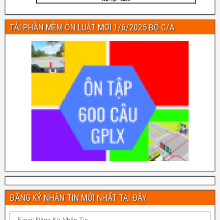
TẢI PHẦN MỀM ÔN LUẬT MỚI 1/6/2025 BỘ C/A
ĐĂNG KÝ NHẬN TIN MỚI NHẤT TẠI ĐÂY