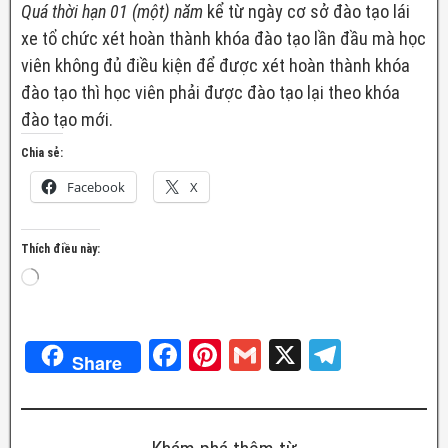
Quá thời hạn 01 (một) năm
kể từ ngày cơ sở đào tạo lái
xe tổ chức xét hoàn thành khóa đào tạo lần đầu mà học
viên không đủ điều kiện để được xét hoàn thành khóa
đào tạo thì học viên phải được đào tạo lại theo khóa
đào tạo mới.
Chia sẻ:
Facebook
X
Thích điều này:
F
Pi
G
X
T
Share
a
nt
m
el
c
er
ail
e