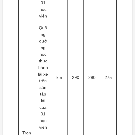
01
học
viên
Quã
ng
đườ
ng
học
thực
hành
lái xe
km
290
290
275
trên
sân
tập
lái
của
01
học
viên
Tron