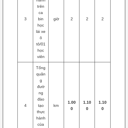
trên
ca
3
bin
giờ
2
2
2
học
lái xe
ô
tô/01
học
viên
Tổng
quãn
g
đườ
ng
đào
1.00
1.10
1.10
4
tạo
km
0
0
0
thực
hành
của