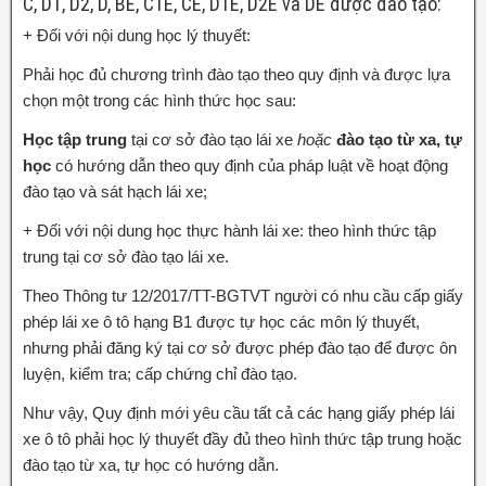
C, D1, D2, D, BE, C1E, CE, D1E, D2E và DE được đào tạo:
+ Đối với nội dung học lý thuyết:
Phải học đủ chương trình đào tạo theo quy định và được lựa
chọn một trong các hình thức học sau:
Học tập trung
tại cơ sở đào tạo lái xe
hoặc
đào tạo từ xa, tự
học
có hướng dẫn theo quy định của pháp luật về hoạt động
đào tạo và sát hạch lái xe;
+ Đối với nội dung học thực hành lái xe: theo hình thức tập
trung tại cơ sở đào tạo lái xe.
Theo Thông tư 12/2017/TT-BGTVT người có nhu cầu cấp giấy
phép lái xe ô tô hạng B1 được tự học các môn lý thuyết,
nhưng phải đăng ký tại cơ sở được phép đào tạo để được ôn
luyện, kiểm tra; cấp chứng chỉ đào tạo.
Như vậy, Quy định mới yêu cầu tất cả các hạng giấy phép lái
xe ô tô phải học lý thuyết đầy đủ theo hình thức tập trung hoặc
đào tạo từ xa, tự học có hướng dẫn.