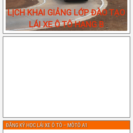
LỊCH KHAI GIẢNG LỚP ĐÀO TẠO
LÁI XE Ô TÔ HẠNG B
ĐĂNG KÝ HỌC LÁI XE Ô TÔ – MÔTÔ A1