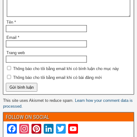
Tên
*
Email
*
Trang web
Thông báo cho tôi bằng email khi có bình luận cho mục này
Thông báo cho tôi bằng email khi có bài đăng mới
This site uses Akismet to reduce spam.
Learn how your comment data is
processed.
FOLLOW ON SOCIAL
F
In
Pi
Li
T
Y