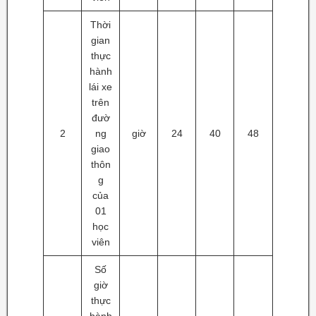
Thời
gian
thực
hành
lái xe
trên
đườ
2
ng
giờ
24
40
48
giao
thôn
g
của
01
học
viên
Số
giờ
thực
hành