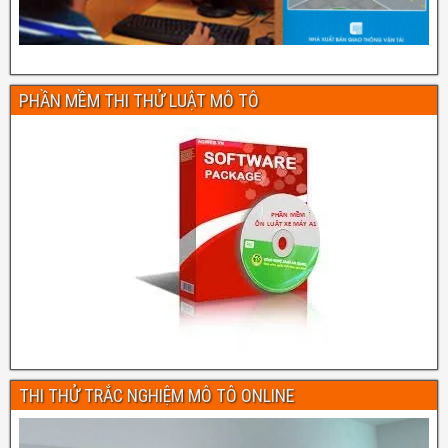
PHẦN MỀM THI THỬ LUẬT MÔ TÔ
THI THỬ TRẮC NGHIỆM MÔ TÔ ONLINE