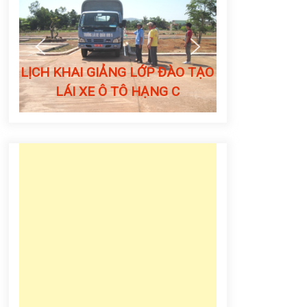
ĐÀO TẠO
LỊCH KHAI GIẢNG LỚP ĐÀO TẠO
 C
LÁI XE Ô TÔ HẠNG B