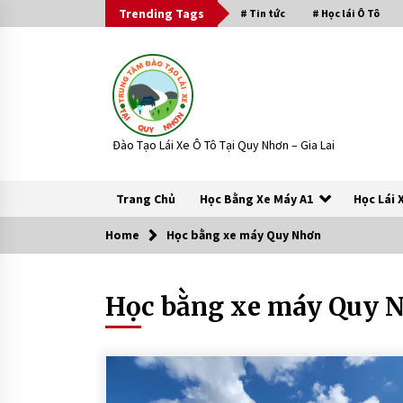
Skip
Trending Tags
# Tin tức
# Học lái Ô Tô
to
content
Đào Tạo Lái Xe Ô Tô Tại Quy Nhơn – Gia Lai
Trang Chủ
Học Bằng Xe Máy A1
Học Lái 
Home
Học bằng xe máy Quy Nhơn
Trending Now
Học bằng xe máy Quy 
Quy Định Mới Về Thi Bằng Lái Xe M
Tô, Ô Tô Từ Tháng 7 Năm 2026
1 tháng ago
3 Bước Học Nhanh 250 Câu Trắc
Nghiệm Luật Xe Máy