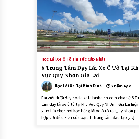
4 tháng ago
Cách Xử Lý Kính Xe Ô Tô Bị Mờ Khi
Trời Mưa Và Thời Tiết Xấu
8 tháng ago
Tháp Bánh Ít Bình Định
11 tháng ago
Học Lái Xe Ô Tô
Tin Tức Cập Nhật
6 Trung Tâm Dạy Lái Xe Ô Tô Tại Kh
Vực Quy Nhơn Gia Lai
Học Lái Xe Tại Bình Định
2 năm ago
Bài viết dưới đây hoclaixetaibinhdinh.com chia sẻ 6 T
tâm dạy lái xe ô tô tại khu Vực Quy Nhơn – Gia Lai hiện
giúp lựa chọn nơi học bằng lái xe ô tô tại Quy Nhơn p
hợp với điều kiện của bạn. 1. Trung tâm đào tạo […]