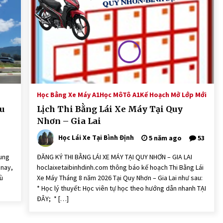
Tiện Lợi
4 tháng ago
Lịch Thi Bằng Lái Xe Máy Tại Bình
Định
9 tháng ago
Quy Định Đăng Ký Thi Bằng Lái Xe
Mô Tô Hạng A1 Hiện Nay
Học Bằng Xe Máy A1
Học MôTô A1
Kế Hoạch Mở Lớp Mới
11 tháng ago
u
Lịch Thi Bằng Lái Xe Máy Tại Quy
Nhơn – Gia Lai
Học Lái Xe Tại Bình Định
5 năm ago
53
rung
ĐĂNG KÝ THI BẰNG LÁI XE MÁY TẠI QUY NHƠN – GIA LAI
 nay,
hoclaixetaibinhdinh.com thông báo kế hoạch Thi Bằng Lái
hù
Xe Máy Tháng 8 năm 2026 Tại Quy Nhơn – Gia Lai như sau:
* Học lý thuyết: Học viên tự học theo hướng dẫn nhanh TẠI
ĐÂY; * […]