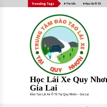
Skip
Trending Tags
# Tin tức
# Học lái Ô Tô
to
content
Học Lái Xe Quy Nhơ
Gia Lai
Đào Tạo Lái Xe Ô Tô Tại Quy Nhơn – Gia Lai