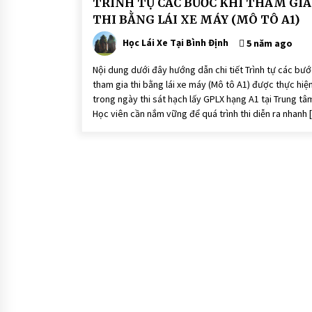
TRÌNH TỰ CÁC BƯỚC KHI THAM GIA
THI BẰNG LÁI XE MÁY (MÔ TÔ A1)
Học Lái Xe Tại Bình Định
5 năm ago
Nội dung dưới đây hướng dẫn chi tiết Trình tự các bướ
tham gia thi bằng lái xe máy (Mô tô A1) được thực hiệ
trong ngày thi sát hạch lấy GPLX hạng A1 tại Trung tâ
Học viên cần nắm vững để quá trình thi diễn ra nhanh 