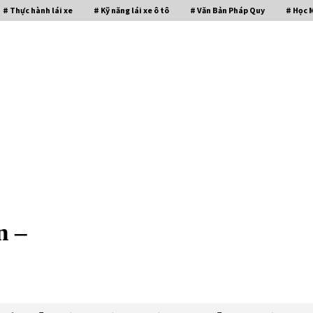
# Thực hành lái xe
# Kỹ năng lái xe ô tô
# Văn Bản Pháp Quy
# Học 
n –