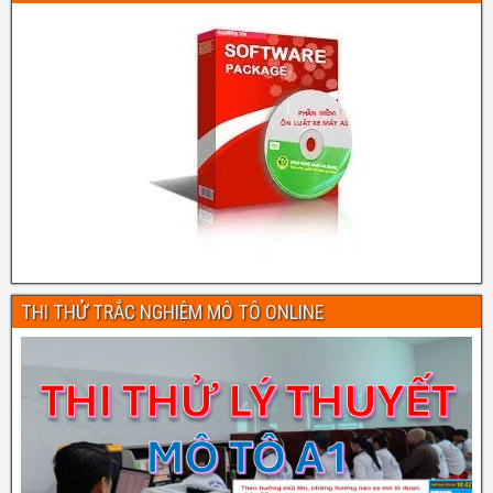
THI THỬ TRẮC NGHIỆM MÔ TÔ ONLINE