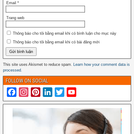
Email
*
Trang web
Thông báo cho tôi bằng email khi có bình luận cho mục này
Thông báo cho tôi bằng email khi có bài đăng mới
This site uses Akismet to reduce spam.
Learn how your comment data is
processed.
FOLLOW ON SOCIAL
F
In
Pi
Li
T
Y
a
st
nt
n
wi
o
c
a
er
k
tt
u
e
gr
e
e
er
T
b
a
st
dI
u