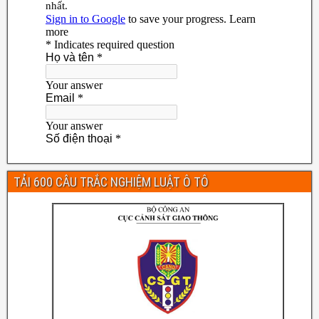
TẢI 600 CÂU TRẮC NGHIỆM LUẬT Ô TÔ