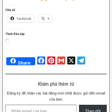
Chia sẻ:
Facebook
X
Thích điều này:
F
Pi
G
X
T
Share
a
nt
m
el
c
er
ail
e
e
e
gr
Khám phá thêm từ
b
st
a
Đăng ký để nhận các bài đăng mới nhất được gửi đến email
o
m
của bạn.
o
Theo dõi