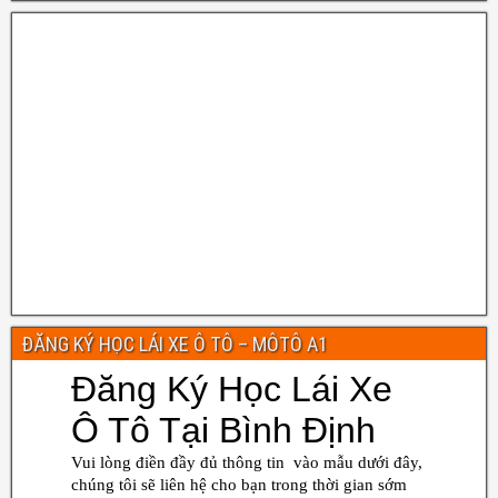
ĐĂNG KÝ HỌC LÁI XE Ô TÔ – MÔTÔ A1