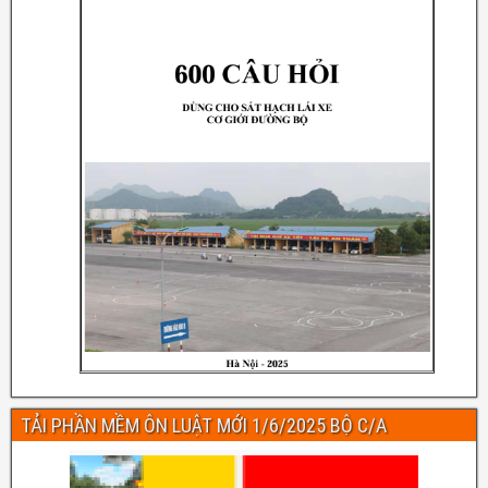
TẢI PHẦN MỀM ÔN LUẬT MỚI 1/6/2025 BỘ C/A