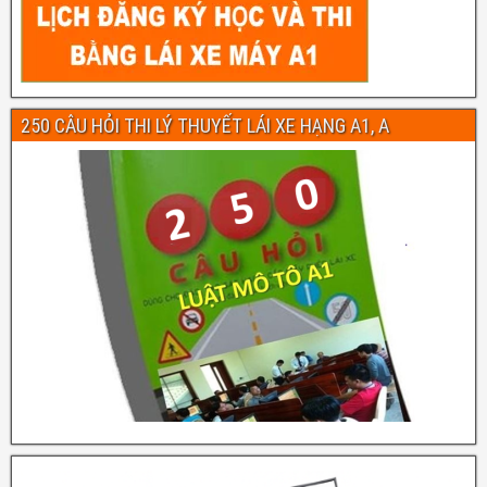
250 CÂU HỎI THI LÝ THUYẾT LÁI XE HẠNG A1, A