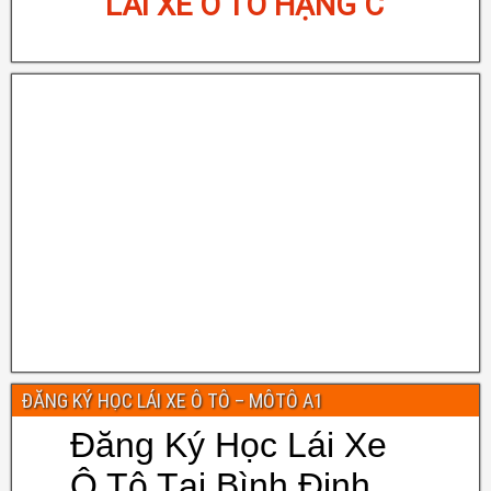
LÁI XE Ô TÔ HẠNG B
ĐĂNG KÝ HỌC LÁI XE Ô TÔ – MÔTÔ A1