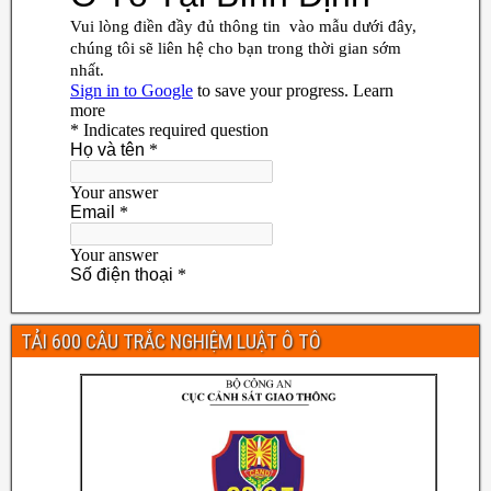
TẢI 600 CÂU TRẮC NGHIỆM LUẬT Ô TÔ