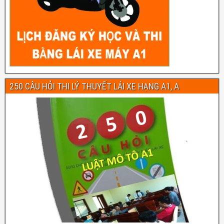
250 CÂU HỎI THI LÝ THUYẾT LÁI XE HẠNG A1, A