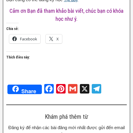
Cảm ơn Bạn đã tham khảo bài viết, chúc bạn có khóa
học như ý.
Chia sẻ:
Facebook
X
Thích điều này:
F
Pi
G
X
T
Share
a
nt
m
el
c
er
ail
e
e
e
gr
Khám phá thêm từ
b
st
a
Đăng ký để nhận các bài đăng mới nhất được gửi đến email