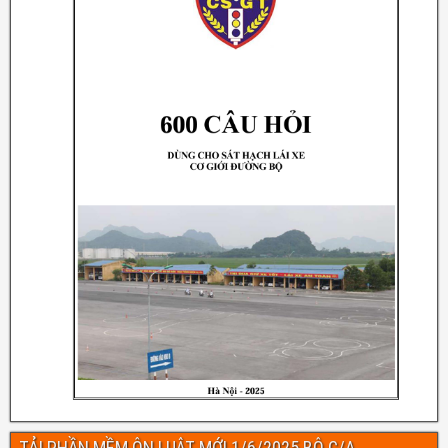
TẢI PHẦN MỀM ÔN LUẬT MỚI 1/6/2025 BỘ C/A