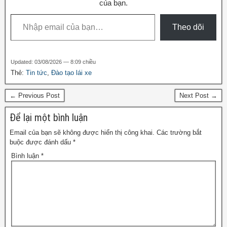
o
m
của bạn.
o
Theo dõi
k
Updated: 03/08/2026 — 8:09 chiều
Thẻ:
Tin tức
,
Đào tạo lái xe
← Previous Post
Next Post →
Để lại một bình luận
Email của bạn sẽ không được hiển thị công khai.
Các trường bắt
buộc được đánh dấu
*
Bình luận
*