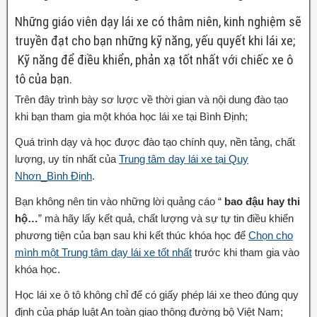
Những giáo viên dạy lái xe có thâm niên, kinh nghiệm sẽ
truyền đạt cho bạn những kỹ năng, yếu quyết khi lái xe;
Kỹ năng để điều khiển, phản xạ tốt nhất với chiếc xe ô
tô của bạn.
Trên đây trình bày sơ lược về thời gian và nội dung đào tạo
khi bạn tham gia một khóa học lái xe tại Bình Định;
Quá trình dạy và học được đào tạo chính quy, nền tảng, chất
lượng, uy tín nhất của
Trung tâm day lái xe tại Quy
Nhơn_Bình Định
.
Bạn không nên tin vào những lời quảng cáo “
bao đậu hay thi
hộ…
” mà hãy lấy kết quả, chất lượng và sự tự tin điều khiển
phương tiện của bạn sau khi kết thúc khóa học để
Chọn cho
mình một Trung tâm dạy lái xe tốt nhất
trước khi tham gia vào
khóa học.
Học lái xe ô tô không chỉ để có giấy phép lái xe theo đúng quy
định của pháp luật An toàn giao thông đường bộ Việt Nam;