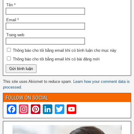
Tên
*
Email
*
Trang web
Thông báo cho tôi bằng email khi có bình luận cho mục này
Thông báo cho tôi bằng email khi có bài đăng mới
This site uses Akismet to reduce spam.
Learn how your comment data is
processed.
FOLLOW ON SOCIAL
F
In
Pi
Li
T
Y
a
st
nt
n
wi
o
c
a
er
k
tt
u