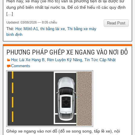
Hiện nay, xe máy (xe mô tô) vẫn là phương tiện đi lại được sử
dụng phổ biến nhất tại nước ta. Để có thể hiểu rõ các quy định
[…]
Updated: 03/08/2026 — 8:05 chiều
Read Post
Thẻ:
Học Môtô A1
,
thi bằng lái xe
,
Thi bằng xe máy
bình định
PHƯƠNG PHÁP GHÉP XE NGANG VÀO NƠI ĐỖ
Học Lái Xe Hạng B
,
Rèn Luyện Kỹ Năng
,
Tin Tức Cập Nhật
Comments
Ghép xe ngang vào nơi đỗ (đỗ xe song song, tấp lề xe), nội