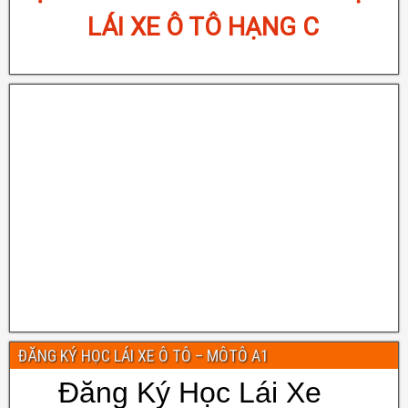
LỊCH KHAI GIẢNG LỚP ĐÀO TẠO
LÁI XE Ô TÔ HẠNG B
ĐĂNG KÝ HỌC LÁI XE Ô TÔ – MÔTÔ A1