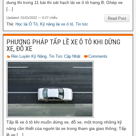
dung thi trong 11 bài thi sát hạch lái xe ô tô hạng B; Ghép xe
[…]
Updated: 01/01/2022 — 6:27 chiều
Read Post
Thẻ:
Học lái Ô Tô
,
Kỹ năng lái xe ô tô
,
Tin tức
PHƯƠNG PHÁP TẤP LỀ XE Ô TÔ KHI DỪNG
XE, ĐỖ XE
Rèn Luyện Kỹ Năng
,
Tin Tức Cập Nhật
Comments
Tấp lề xe ô tô khi muốn dừng xe, đỗ xe, một trong những kỹ
năng cần thiết của người lái xe trong tham gia giao thông; Tấp
lề xe […]