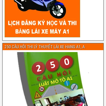
250 CÂU HỎI THI LÝ THUYẾT LÁI XE HẠNG A1, A