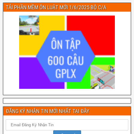
TẢI PHẦN MỀM ÔN LUẬT MỚI 1/6/2025 BỘ C/A
ĐĂNG KÝ NHẬN TIN MỚI NHẤT TẠI ĐÂY