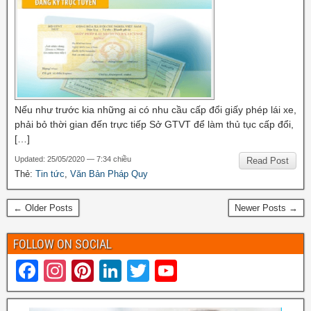
Nếu như trước kia những ai có nhu cầu cấp đổi giấy phép lái xe,
phải bỏ thời gian đến trực tiếp Sở GTVT để làm thủ tục cấp đổi,
[…]
Updated: 25/05/2020 — 7:34 chiều
Read Post
Thẻ:
Tin tức
,
Văn Bản Pháp Quy
← Older Posts
Newer Posts →
FOLLOW ON SOCIAL
F
In
Pi
Li
T
Y
a
st
nt
n
wi
o