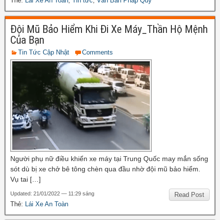
Thẻ:
Lái Xe An Toàn
,
Tin tức
,
Văn Bản Pháp Quy
Đội Mũ Bảo Hiểm Khi Đi Xe Máy_Thần Hộ Mệnh
Của Bạn
Tin Tức Cập Nhật
Comments
Người phụ nữ điều khiển xe máy tại Trung Quốc may mắn sống
sót dù bị xe chở bê tông chèn qua đầu nhờ đội mũ bảo hiểm.
Vụ tai […]
Updated: 21/01/2022 — 11:29 sáng
Read Post
Thẻ:
Lái Xe An Toàn