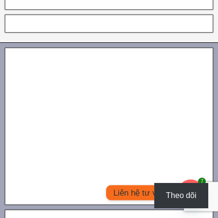
7
Liên hệ tư vấn
Theo dõi
Open
chaty